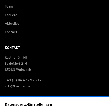
Team
Karriere
Aktuelles
Kontakt
KONTAKT
Kastner GmbH
Schloßhof 2–6
85283 Wolnzach
+49 (0) 84 42 / 92 53 - 0
info@kastner.de
English
Datenschutz-Einstellungen